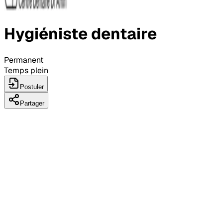
Hygiéniste dentaire
Permanent
Temps plein
Postuler
Partager
Détails du poste
50.00 et 55.00 $ / heure
2 à 3 semaines de vacances
Expérience requise: Aucune
25 à 35 heures par semaine