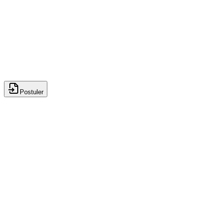
Dentaire
Postuler
Postuler