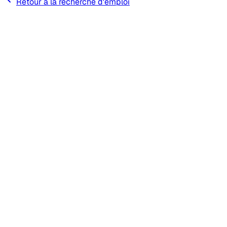
Retour à la recherche d'emploi
Recherche d'emploi
Banque de candidat(e)s
Remplacements
Tarifs
FAQ
Blog