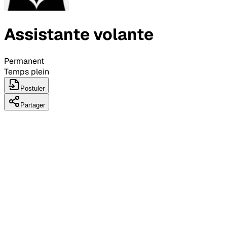
Assistante volante
Permanent
Temps plein
Postuler
Partager
Détails du poste
Salaire offert: Selon expérience
2 à 4 semaines de vacances
Expérience requise: Un atout
5 à 35 heures par semaine