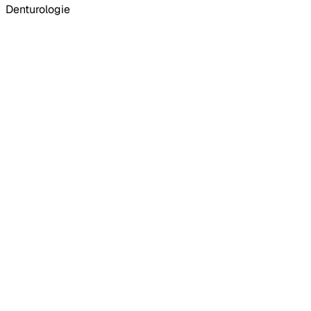
Denturologie
Recherche d'emploi
Banque de candidat(e)s
Remplacements
Tarifs
FAQ