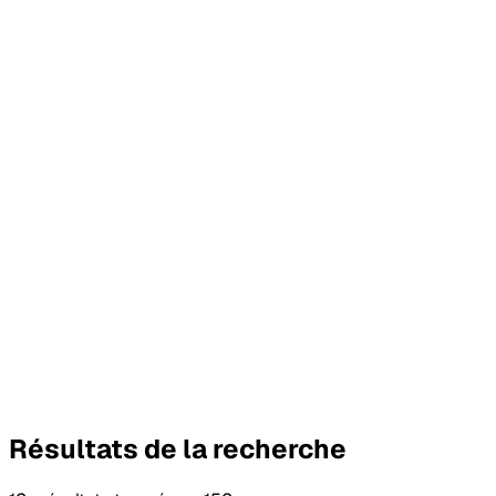
Rechercher un poste
Je recherche un poste de…
Entrez un poste…
Proche de…
Entrez une adresse ou une ville…
Dans un rayon de
30
km
Affiner la recherche
Réinitialiser
Rechercher
Résultats de la recherche