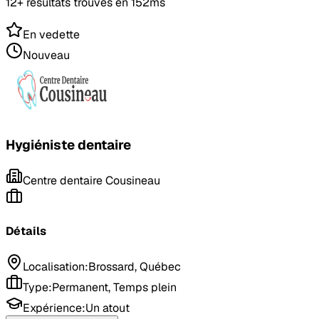
12+ résultats trouvés en 152ms
En vedette
Nouveau
Hygiéniste dentaire
Centre dentaire Cousineau
Détails
Localisation
:
Brossard, Québec
Type
:
Permanent, Temps plein
Expérience
:
Un atout