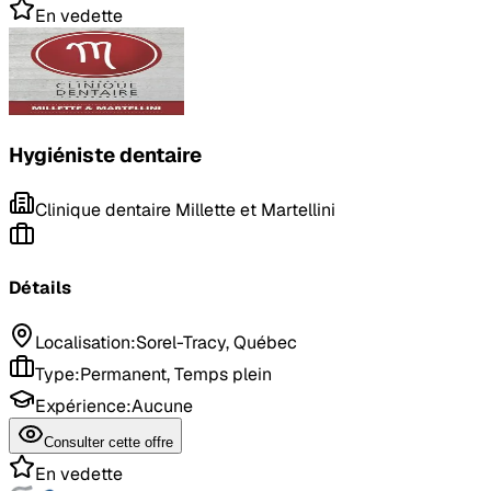
En vedette
Hygiéniste dentaire
Clinique dentaire Millette et Martellini
Détails
Localisation
:
Sorel-Tracy, Québec
Type
:
Permanent, Temps plein
Expérience
:
Aucune
Consulter cette offre
En vedette