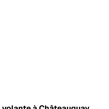
 volante
à Châteauguay