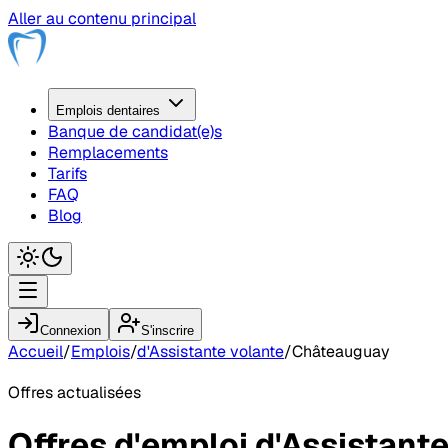
Aller au contenu principal
Emplois
dentaire
s
Banque de candidat(e)s
Remplacements
Tarifs
FAQ
Blog
Connexion
S'inscrire
Accueil
/
Emplois
/
d'Assistante volante
/
Châteauguay
Offres actualisées
Offres d'emploi
d'Assistante