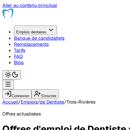
Aller au contenu principal
Emplois
dentaire
s
Banque de candidat(e)s
Remplacements
Tarifs
FAQ
Blog
Connexion
S'inscrire
Accueil
/
Emplois
/
de Dentiste
/
Trois-Rivières
Offres actualisées
Offres d'emploi
de Dentiste