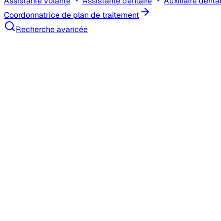
Assistante volante
Assistante dentaire
Auxiliaire denta
Coordonnatrice de plan de traitement
Recherche avancée
Recherche d'emploi
Banque de candidat(e)s
Remplacements
Tarifs
FAQ