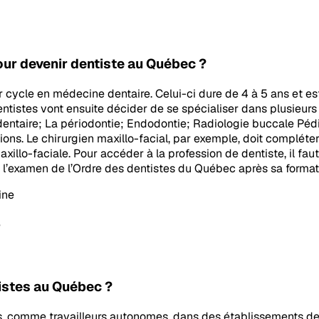
our devenir dentiste au Québec ?
r cycle en médecine dentaire. Celui-ci dure de 4 à 5 ans et est
 dentistes vont ensuite décider de se spécialiser dans plusieurs
entaire; La périodontie; Endodontie; Radiologie buccale Pédi
ations. Le chirurgien maxillo-facial, par exemple, doit complé
xillo-faciale. Pour accéder à la profession de dentiste, il f
r l’examen de l’Ordre des dentistes du Québec après sa format
ine
e
istes au Québec ?
es, comme travailleurs autonomes, dans des établissements de