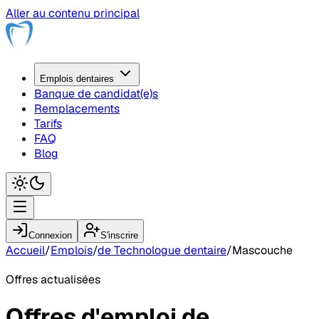
Aller au contenu principal
Emplois
dentaire
s
Banque de candidat(e)s
Remplacements
Tarifs
FAQ
Blog
Connexion
S'inscrire
Accueil
/
Emplois
/
de Technologue dentaire
/
Mascouche
Offres actualisées
Offres d'emploi
de