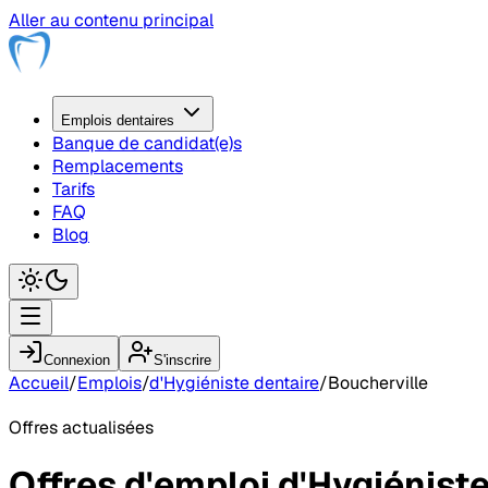
Aller au contenu principal
Emplois
dentaire
s
Banque de candidat(e)s
Remplacements
Tarifs
FAQ
Blog
Connexion
S'inscrire
Accueil
/
Emplois
/
d'Hygiéniste dentaire
/
Boucherville
Offres actualisées
Offres d'emploi
d'Hygiéniste