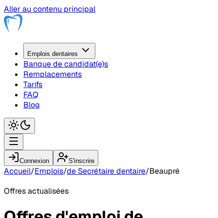
Aller au contenu principal
Emplois
dentaire
s
Banque de candidat(e)s
Remplacements
Tarifs
FAQ
Blog
Connexion
S'inscrire
Accueil
/
Emplois
/
de Secrétaire dentaire
/
Beaupré
Offres actualisées
Offres d'emploi
de