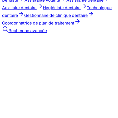
Dentiste
Assistante volante
Assistante dentaire
Auxiliaire dentaire
Hygiéniste dentaire
Technologue
dentaire
Gestionnaire de clinique dentaire
Coordonnatrice de plan de traitement
Recherche avancée
Recherche d'emploi
Banque de candidat(e)s
Remplacements
Tarifs