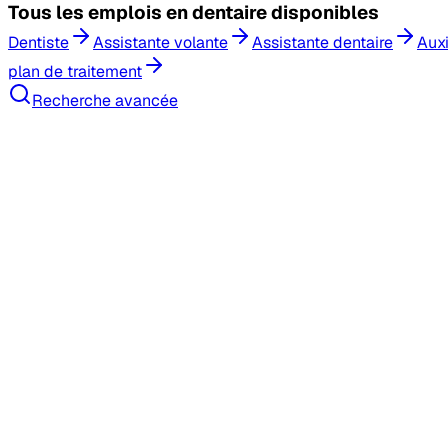
Tous les
emplois en dentaire
disponibles
Dentiste
Assistante volante
Assistante dentaire
Auxi
plan de traitement
Recherche avancée
Recherche d'emploi
Banque de candidat(e)s
Remplacements
Tarifs