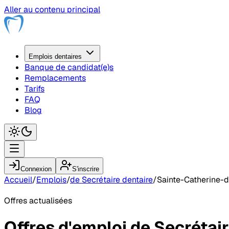
Aller au contenu principal
Emplois
dentaire
s
Banque de candidat(e)s
Remplacements
Tarifs
FAQ
Blog
Connexion
S'inscrire
Accueil
/
Emplois
/
de Secrétaire dentaire
/
Sainte-Catherine-
Offres actualisées
Offres d'emploi
de Secrétair